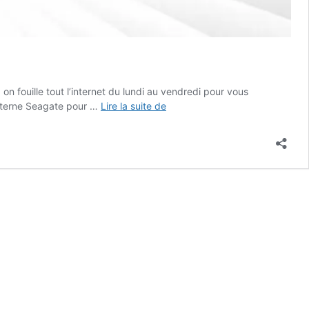
fouille tout l’internet du lundi au vendredi pour vous
Bon
externe Seagate pour …
Lire la suite de
Plan
–
Un
disque
dur
externe
Seagate
de
4To
pour
89€
!