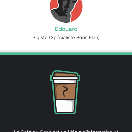
Edouard
Pigiste (Spécialiste Bons Plan)
Le Café du Geek est un Média d'information et