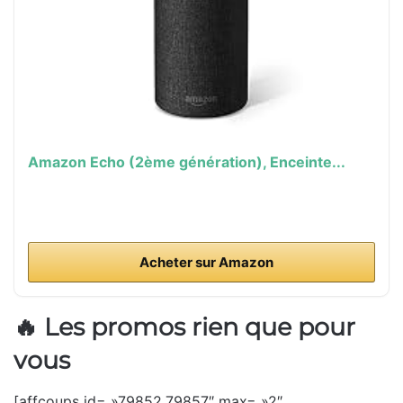
Amazon Echo (2ème génération), Enceinte...
Acheter sur Amazon
🔥 Les promos rien que pour
vous
[affcoups id= »79852,79857″ max= »2″