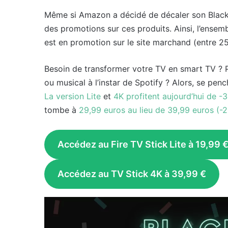
Même si Amazon a décidé de décaler son Black 
des promotions sur ces produits. Ainsi, l’ense
est en promotion sur le site marchand (entre 2
Besoin de transformer votre TV en smart TV ? 
ou musical à l’instar de Spotify ? Alors, se pen
La version Lite
et
4K profitent aujourd’hui de -
tombe à
29,99 euros au lieu de 39,99 euros (-
Accédez au Fire TV Stick Lite à 19,99 
Accédez au TV Stick 4K
à 39,99 €