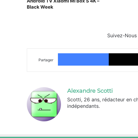
Android TV Xiaomi Mi Box S 4K –
Black Week
Suivez-Nous
Facebook
Partager
Alexandre Scotti
Scotti, 26 ans, rédacteur en c
indépendants.
X
Linkedin