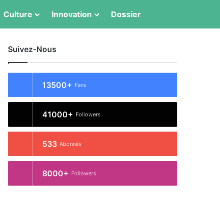
Switch skin
Rechercher
Culture
Innovation
Dossier
Suivez-Nous
13500+
Fans
41000+
Followers
533
Abonnés
8000+
Followers