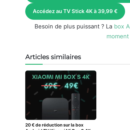
Accédez au TV Stick 4K
à 39,99 €
Besoin de plus puissant ? La
box A
moment 
Articles similaires
20 € de réduction sur la box