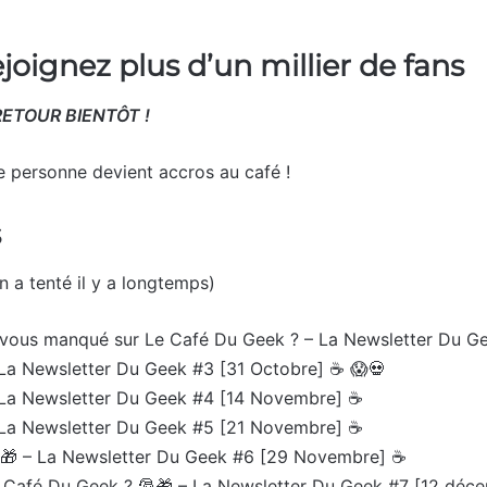
rejoignez plus d’un millier de fans
ETOUR BIENTÔT !
le personne devient accros au café !
s
on a tenté il y a longtemps)
 vous manqué sur Le Café Du Geek ? – La Newsletter Du G
La Newsletter Du Geek #3 [31 Octobre] ☕ 😱💀
 La Newsletter Du Geek #4 [14 Novembre] ☕
 La Newsletter Du Geek #5 [21 Novembre] ☕
🎁 – La Newsletter Du Geek #6 [29 Novembre] ☕
 Café Du Geek ? 🎅🎁 – La Newsletter Du Geek #7 [12 déc