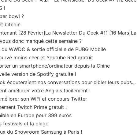
S !
per bowl ?
t bitcoin
ntenant [28 Février]La Newsletter Du Geek #11 [16 Mars]L
ez vous donc manqué cette semaine ?
e du WWDC & sortie officielle de PUBG Mobile
curvé moins cher et Youtube Red gratuit
orter un smartphone/ordinateur depuis la Chine
lle version de Spotify gratuite !
k écouteraient nos conversations pour cibler leurs pubs…
 améliorer votre Anglais facilement !
méliorer son WiFi et concours Twitter
ement Twitch Prime gratuit !
nible en Europe pour 399 euros
 festivals et la plage
aux du Showroom Samsung à Paris !