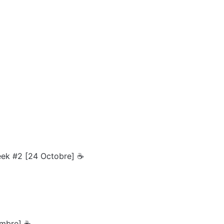
eek #2 [24 Octobre] ☕
embre] ☕