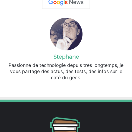
Stephane
Passionné de technologie depuis très longtemps, je
vous partage des actus, des tests, des infos sur le
café du geek.
We
Fa
X
bsi
ce
te
bo
ok