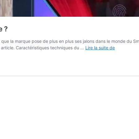
e ?
ai que la marque pose de plus en plus ses jalons dans le monde du Sm
Test
 article. Caractéristiques techniques du …
Lire la suite de
–
Xiaomi
Mi
9T
:
Encore
une
réussite
?