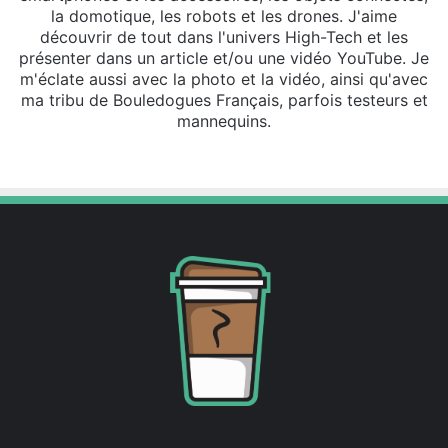
la domotique, les robots et les drones. J'aime
découvrir de tout dans l'univers High-Tech et les
présenter dans un article et/ou une vidéo YouTube. Je
m'éclate aussi avec la photo et la vidéo, ainsi qu'avec
ma tribu de Bouledogues Français, parfois testeurs et
mannequins.
Fa
X
Lin
Yo
ce
ke
uT
bo
din
ub
ok
e