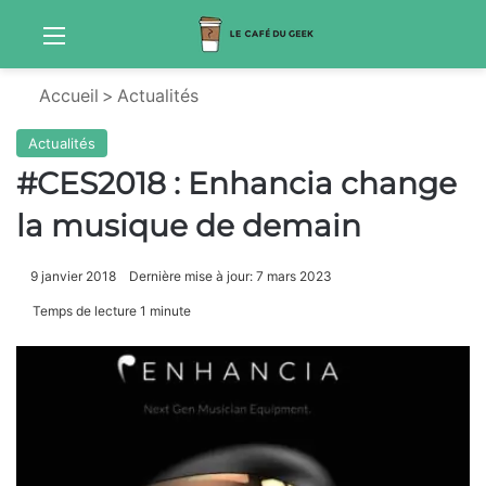
Menu
S
Accueil
>
Actualités
Actualités
#CES2018 : Enhancia change
la musique de demain
9 janvier 2018
Dernière mise à jour: 7 mars 2023
Temps de lecture 1 minute