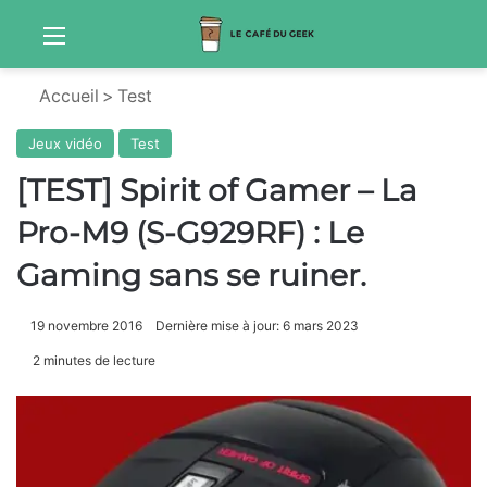
Menu
S
Accueil
>
Test
Jeux vidéo
Test
[TEST] Spirit of Gamer – La
Pro-M9 (S-G929RF) : Le
Gaming sans se ruiner.
19 novembre 2016
Dernière mise à jour: 6 mars 2023
2 minutes de lecture