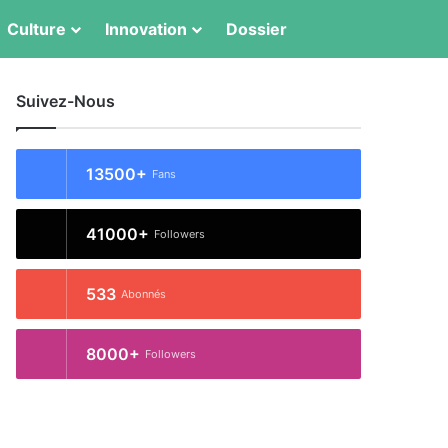
Culture
Innovation
Dossier
Switch skin
Rechercher
Suivez-Nous
13500+
Fans
41000+
Followers
533
Abonnés
8000+
Followers