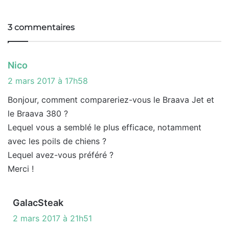
Fa
X
Lin
Yo
ce
ke
uT
bo
din
ub
3 commentaires
ok
e
d
Nico
i
2 mars 2017 à 17h58
t
Bonjour, comment compareriez-vous le Braava Jet et
le Braava 380 ?
:
Lequel vous a semblé le plus efficace, notamment
avec les poils de chiens ?
Lequel avez-vous préféré ?
Merci !
d
GalacSteak
i
2 mars 2017 à 21h51