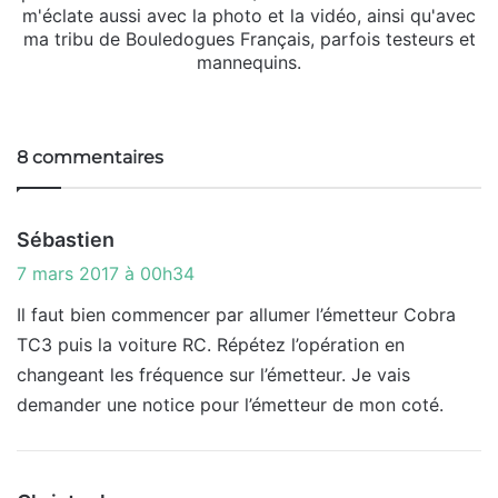
m'éclate aussi avec la photo et la vidéo, ainsi qu'avec
ma tribu de Bouledogues Français, parfois testeurs et
mannequins.
Fa
X
Lin
Yo
ce
ke
uT
bo
din
ub
8 commentaires
ok
e
d
Sébastien
i
7 mars 2017 à 00h34
t
Il faut bien commencer par allumer l’émetteur Cobra
TC3 puis la voiture RC. Répétez l’opération en
:
changeant les fréquence sur l’émetteur. Je vais
demander une notice pour l’émetteur de mon coté.