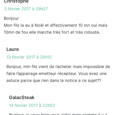
d
Christophe
i
3 février 2017 à 09h27
t
Bonjour
Mon fils la eu à Noël et effectivement 10 mn oui mais
:
10mn de fou elle marche très fort et très robuste.
d
Laure
i
13 février 2017 à 20h12
t
Bonjour, min fils vient de l’acheter mais impossible de
faire l’appairage emetteur récepteur. Vous avez une
:
astuce parce que rien dans la notice a ce sujet??
d
GalacSteak
i
14 février 2017 à 22h02
t
Bonjour, je veux bien vous aider mais comme il y a