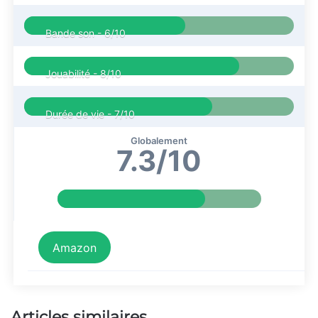
Bande son -
6/10
Jouabilité -
8/10
Durée de vie -
7/10
Globalement
7.3/10
Amazon
Articles similaires