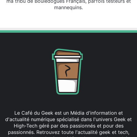
ma tribu de Bouledogues Français, parfois testeurs et
mannequins.
Fa
X
Lin
Yo
ce
ke
uT
bo
din
ub
ok
e
Le Café du Geek est un Média d'information et
d'actualité numérique spécialisé dans l'univers Geek et
High-Tech géré par des passionnés et pour des
passionnés. Retrouvez toute l'actualité geek et tech,