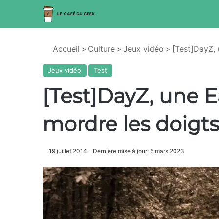
Accueil
>
Culture
>
Jeux vidéo
>
[Test]DayZ, 
Jeux vidéo
Test
[Test]DayZ, une E
mordre les doigts
19 juillet 2014
Dernière mise à jour: 5 mars 2023