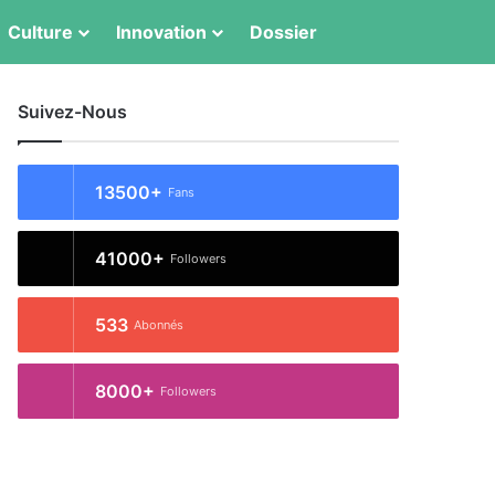
Culture
Innovation
Dossier
Switch skin
Rechercher
Suivez-Nous
13500+
Fans
41000+
Followers
533
Abonnés
8000+
Followers