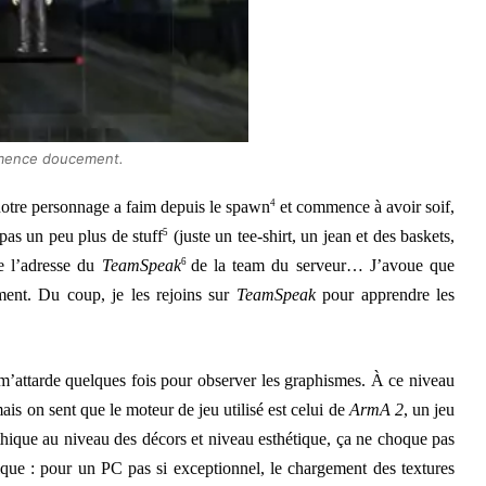
ence doucement.
r notre personnage a faim depuis le spawn
4
et commence à avoir soif,
 pas un peu plus de stuff
5
(juste un tee-shirt, un jean et des baskets,
ue l’adresse du
TeamSpeak
6
de la team du serveur… J’avoue que
ent. Du coup, je les rejoins sur
TeamSpeak
pour apprendre les
m’attarde quelques fois pour observer les graphismes. À ce niveau
mais on sent que le moteur de jeu utilisé est celui de
ArmA 2
, un jeu
hique au niveau des décors et niveau esthétique, ça ne choque pas
que : pour un PC pas si exceptionnel, le chargement des textures