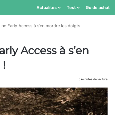
Actualités
Test
Guide achat
une Early Access à s’en mordre les doigts !
arly Access à s’en
 !
5 minutes de lecture