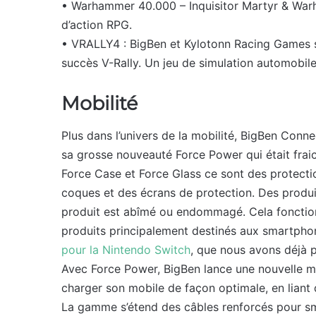
• Warhammer 40.000 – Inquisitor Martyr & War
d’action RPG.
• VRALLY4 : BigBen et Kylotonn Racing Games s’
succès V-Rally. Un jeu de simulation automobil
Mobilité
Plus dans l’univers de la mobilité, BigBen Conn
sa grosse nouveauté Force Power qui était frai
Force Case et Force Glass ce sont des protect
coques et des écrans de protection. Des produit
produit est abîmé ou endommagé. Cela fonction
produits principalement destinés aux smartph
pour la Nintendo Switch
, que nous avons déjà pu
Avec Force Power, BigBen lance une nouvelle m
charger son mobile de façon optimale, en liant d
La gamme s’étend des câbles renforcés pour sma