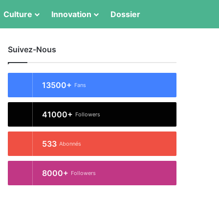
Culture
Innovation
Dossier
Switch skin
Rechercher
Suivez-Nous
13500+
Fans
41000+
Followers
533
Abonnés
8000+
Followers