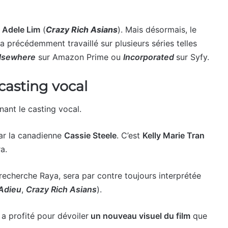
s
Adele Lim
(
Crazy Rich Asians
). Mais désormais, le
a précédemment travaillé sur plusieurs séries telles
Elsewhere
sur Amazon Prime ou
Incorporated
sur Syfy.
asting vocal
ant le casting vocal.
par la canadienne
Cassie Steele
. C’est
Kelly Marie Tran
a.
echerche Raya, sera par contre toujours interprétée
’Adieu
,
Crazy Rich Asians
).
 a profité pour dévoiler
un nouveau visuel du film
que