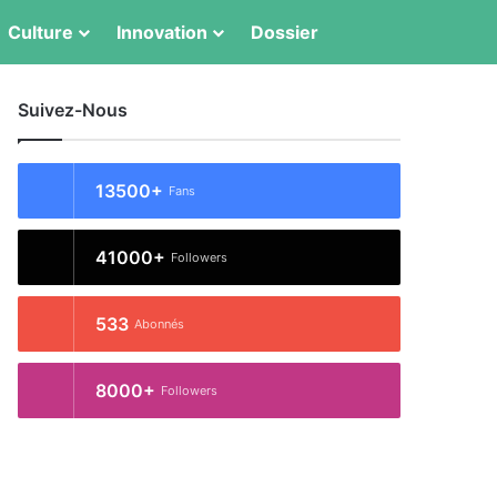
Switch skin
Rechercher
Culture
Innovation
Dossier
Suivez-Nous
13500+
Fans
41000+
Followers
533
Abonnés
8000+
Followers