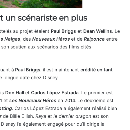
t un scénariste en plus
ttelés au projet étaient
Paul Briggs
et
Dean Wellins
. Le
es Neiges
, des
Nouveaux Héros
et de
Raiponce
entre
son soutien aux scénarios des films cités
Quant à
Paul Briggs
, il
est maintenant
crédité en tant
e longue date chez Disney.
ais
Don Hall
et
Carlos López Estrada
. Le premier est
1 et
Les Nouveaux Héros
en 2014. Le deuxième est
otting
. Carlos López Estrada a également réalisé bien
r
de Billie Eilish.
Raya et le dernier dragon
est son
Disney l’a également engagé pour qu’il dirige la