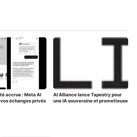
té accrue : Meta AI
AI Alliance lance Tapestry pour
 vos échanges privés
une IA souveraine et prometteuse