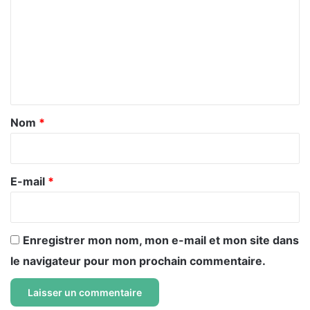
m
m
e
n
t
a
Nom
*
i
r
e
E-mail
*
*
Enregistrer mon nom, mon e-mail et mon site dans
le navigateur pour mon prochain commentaire.