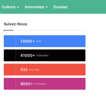
Switch skin
Rechercher
Culture
Innovation
Dossier
Suivez-Nous
13500+
Fans
41000+
Followers
533
Abonnés
8000+
Followers