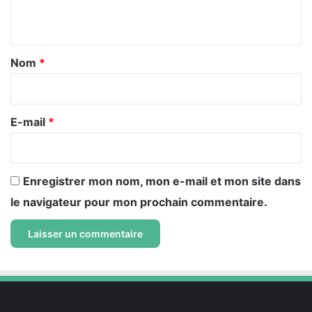
n
t
a
Nom
*
i
r
e
E-mail
*
*
Enregistrer mon nom, mon e-mail et mon site dans
le navigateur pour mon prochain commentaire.