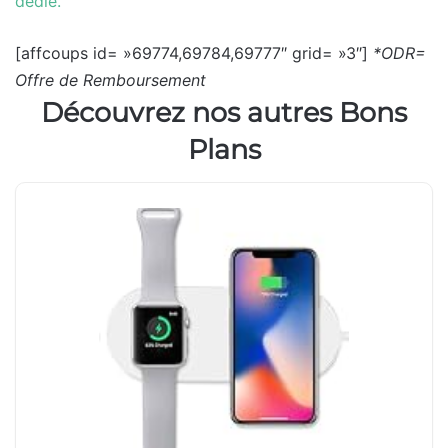
dédié.
[affcoups id= »69774,69784,69777″ grid= »3″]
*ODR=
Offre de Remboursement
Découvrez nos autres Bons
Plans