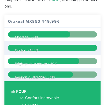
long.
Oraxeat MX850
449,99€
Montage -
70%
Confort -
100%
Réglage de la chaise -
80%
Rapport qualité/Prix -
73%
POUR
Confort incroyable