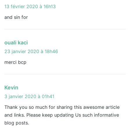
i
13 février 2020 à 16h13
t
and sin for
:
d
ouali kaci
i
23 janvier 2020 à 18h46
t
merci bcp
:
d
Kevin
i
3 janvier 2020 à 01h41
t
Thank you so much for sharing this awesome article
and links. Please keep updating Us such informative
:
blog posts.