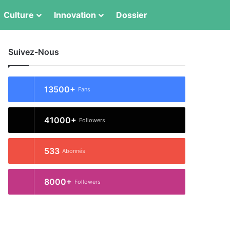
Culture
Innovation
Dossier
Switch skin
Rechercher
Suivez-Nous
13500+
Fans
41000+
Followers
533
Abonnés
8000+
Followers