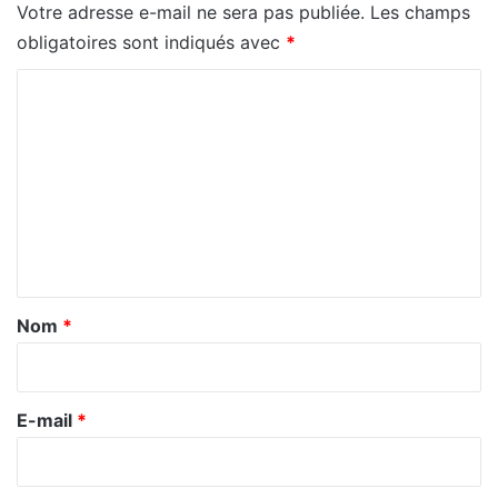
Votre adresse e-mail ne sera pas publiée.
Les champs
obligatoires sont indiqués avec
*
C
o
m
m
e
n
t
a
Nom
*
i
r
e
E-mail
*
*