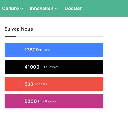
Culture
Innovation
Dossier
Switch skin
Rechercher
Suivez-Nous
13500+
Fans
41000+
Followers
533
Abonnés
8000+
Followers