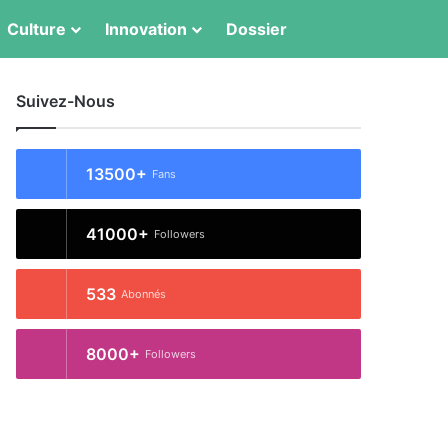
Culture
Innovation
Dossier
Switch skin
Rechercher
Suivez-Nous
13500+
Fans
41000+
Followers
533
Abonnés
8000+
Followers