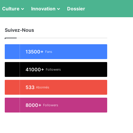
Culture
Innovation
Dossier
Switch skin
Rechercher
Suivez-Nous
13500+
Fans
41000+
Followers
533
Abonnés
8000+
Followers