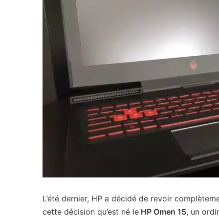
L’été dernier, HP a décidé de revoir complète
cette décision qu’est né le
HP Omen 15
, un ord