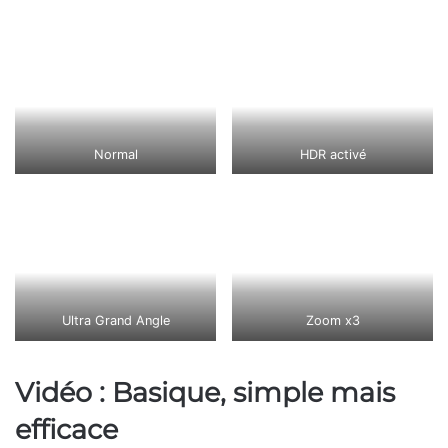
Normal
HDR activé
Ultra Grand Angle
Zoom x3
Vidéo : Basique, simple mais
efficace