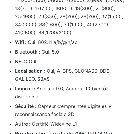
4(1700/2100), 5(850), 7(2600), 8(900), 12(700),
13(700), 17(700), 18(800), 19(800), 20(800),
25(1900), 26(850), 28(700), 29(700), 32(1500),
34(2000), 38(2600), 39(1900), 40(2300),
41(2500), 66(1700/2100)
Wifi :
Oui, 802.11 a/b/g/n/ac
Bluetooth :
Oui, 5.0
NFC :
Oui
Localisation :
Oui, A-GPS, GLONASS, BDS,
GALILEO, SBAS
Logiciel :
Android 9.0, Android 10 bientôt
disponible
Sécurité :
Capteur d’empreintes digitales +
reconnaissance faciale 2D
Autre :
Certifié Widevine L1
Prix de sortie :
à partir de 709€ (6/128 Go)