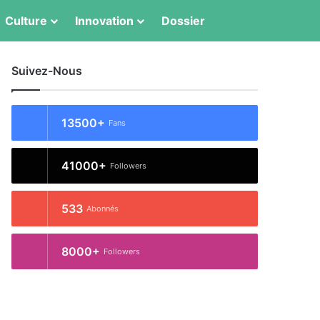
Culture
Innovation
Dossier
Switch skin
Rechercher
Suivez-Nous
13500+
Fans
41000+
Followers
533
Abonnés
8000+
Followers