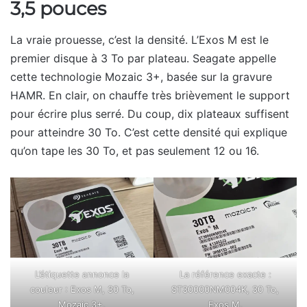
3,5 pouces
La vraie prouesse, c’est la densité. L’Exos M est le
premier disque à 3 To par plateau. Seagate appelle
cette technologie Mozaic 3+, basée sur la gravure
HAMR. En clair, on chauffe très brièvement le support
pour écrire plus serré. Du coup, dix plateaux suffisent
pour atteindre 30 To. C’est cette densité qui explique
qu’on tape les 30 To, et pas seulement 12 ou 16.
L’étiquette annonce la
La référence exacte :
couleur : Exos M, 30 To,
ST30000NM004K, 30 To,
Mozaic 3+.
Exos M.