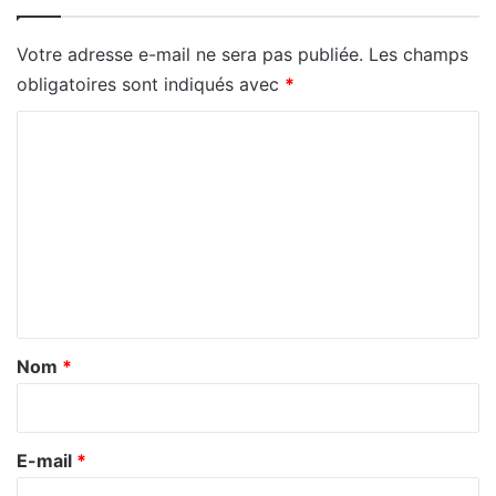
Votre adresse e-mail ne sera pas publiée.
Les champs
obligatoires sont indiqués avec
*
C
o
m
m
e
n
t
a
Nom
*
i
r
e
E-mail
*
*