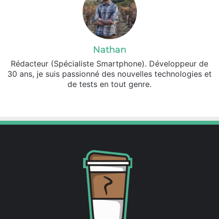
Nathan
Rédacteur (Spécialiste Smartphone). Développeur de
30 ans, je suis passionné des nouvelles technologies et
de tests en tout genre.
Fa
X
ce
bo
ok