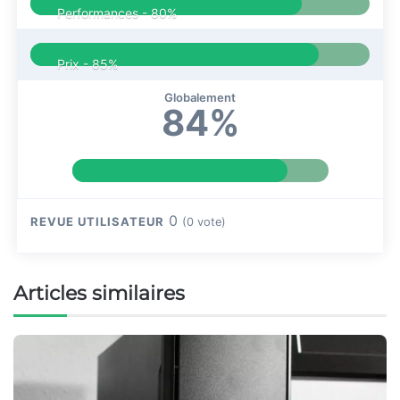
Performances -
80%
Prix -
85%
Globalement
84%
0
REVUE UTILISATEUR
(
0
vote)
Articles similaires