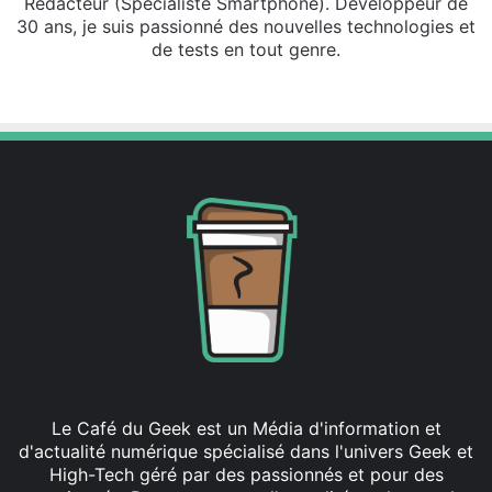
Rédacteur (Spécialiste Smartphone). Développeur de
30 ans, je suis passionné des nouvelles technologies et
de tests en tout genre.
Fa
X
ce
bo
ok
Le Café du Geek est un Média d'information et
d'actualité numérique spécialisé dans l'univers Geek et
High-Tech géré par des passionnés et pour des