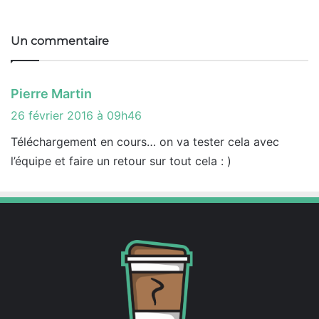
We
Fa
X
Lin
Yo
Ins
bsi
ce
ke
uT
tag
te
bo
din
ub
ra
Un commentaire
ok
e
m
d
Pierre Martin
i
26 février 2016 à 09h46
t
Téléchargement en cours… on va tester cela avec
l’équipe et faire un retour sur tout cela : )
: