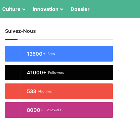
Culture
Innovation
Dossier
Switch skin
Rechercher
Suivez-Nous
13500+
Fans
41000+
Followers
533
Abonnés
8000+
Followers