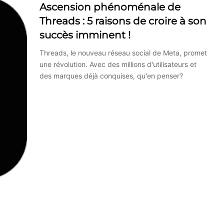
Ascension phénoménale de
Threads : 5 raisons de croire à son
succès imminent !
Threads, le nouveau réseau social de Meta, promet
une révolution. Avec des millions d'utilisateurs et
des marques déjà conquises, qu'en penser?