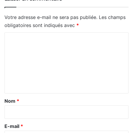
Votre adresse e-mail ne sera pas publiée.
Les champs
obligatoires sont indiqués avec
*
C
o
m
m
e
n
t
a
Nom
*
i
r
e
E-mail
*