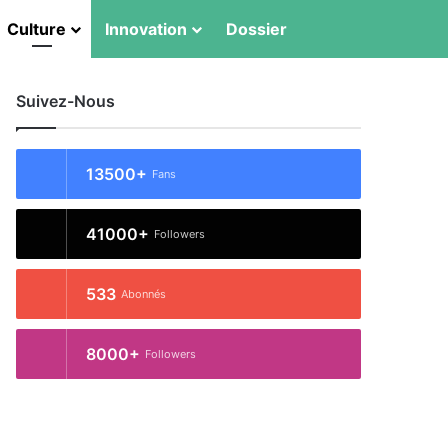
Culture
Innovation
Dossier
Switch skin
Rechercher
Suivez-Nous
13500+
Fans
41000+
Followers
533
Abonnés
8000+
Followers