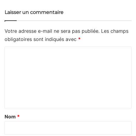
Laisser un commentaire
Votre adresse e-mail ne sera pas publiée.
Les champs
obligatoires sont indiqués avec
*
C
o
m
m
e
n
t
a
Nom
*
i
r