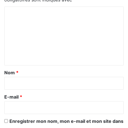
C
o
m
m
e
n
t
a
Nom
*
i
r
e
E-mail
*
*
Enregistrer mon nom, mon e-mail et mon site dans