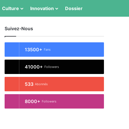
Switch skin
Rechercher
Culture
Innovation
Dossier
Suivez-Nous
13500+
Fans
41000+
Followers
533
Abonnés
8000+
Followers