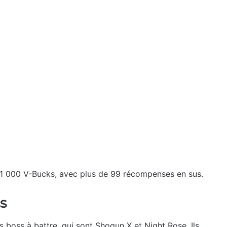
1 000 V-Bucks, avec plus de 99 récompenses en sus.
s
 boss à battre, qui sont Shogun X et Night Rose. Ils