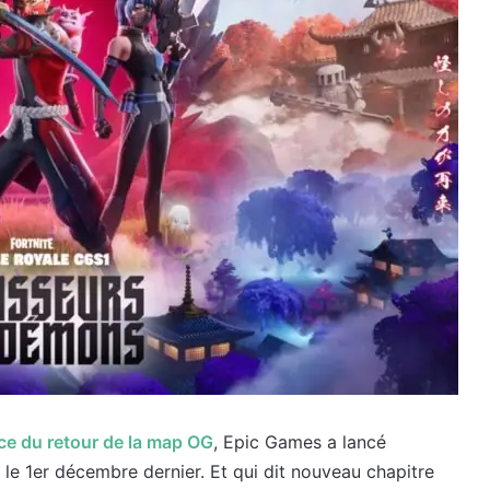
ce du retour de la map OG
, Epic Games a lancé
e le 1er décembre dernier. Et qui dit nouveau chapitre