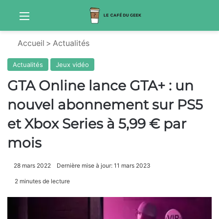
Menu
Sw
Accueil
>
Actualités
Actualités
Jeux vidéo
GTA Online lance GTA+ : un
nouvel abonnement sur PS5
et Xbox Series à 5,99 € par
mois
28 mars 2022
Dernière mise à jour: 11 mars 2023
2 minutes de lecture