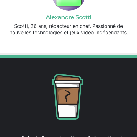
Alexandre Scotti
Scotti, 26 ans, rédacteur en chef. Passionné de
nouvelles technologies et jeux vidéo indépendants.
X
Linkedin