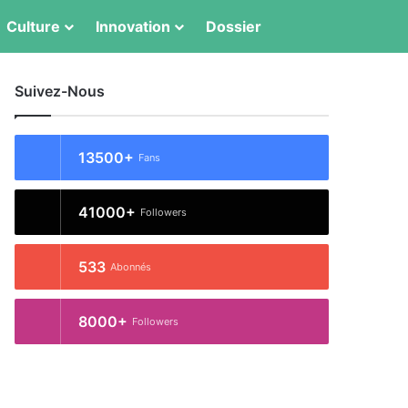
Switch skin
Rechercher
Culture
Innovation
Dossier
Suivez-Nous
13500+
Fans
41000+
Followers
533
Abonnés
8000+
Followers