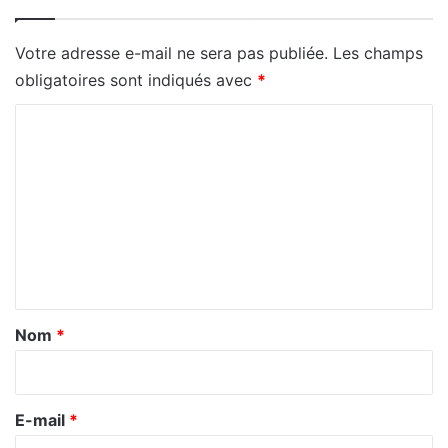
Votre adresse e-mail ne sera pas publiée.
Les champs
obligatoires sont indiqués avec
*
C
o
m
m
e
n
t
a
Nom
*
i
r
e
E-mail
*