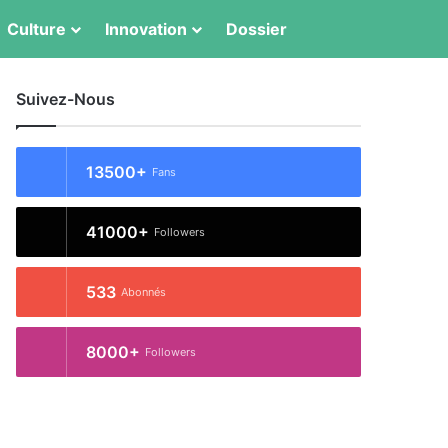
Switch skin
Rechercher
Culture
Innovation
Dossier
Suivez-Nous
13500+
Fans
41000+
Followers
533
Abonnés
8000+
Followers