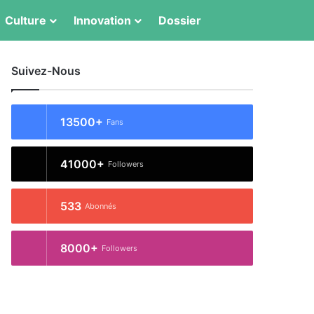
Switch skin
Rechercher
Culture
Innovation
Dossier
Suivez-Nous
13500+
Fans
41000+
Followers
533
Abonnés
8000+
Followers