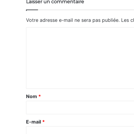
Laisser un commentaire
Votre adresse e-mail ne sera pas publiée.
Les c
C
o
m
m
e
n
t
a
Nom
*
i
r
e
E-mail
*
*