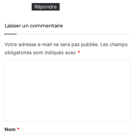
Répondre
Laisser un commentaire
Votre adresse e-mail ne sera pas publiée.
Les champs
obligatoires sont indiqués avec
*
C
o
m
m
e
n
t
a
Nom
*