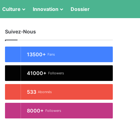
Culture
Innovation
Dossier
Switch skin
Rechercher
Suivez-Nous
13500+
Fans
41000+
Followers
533
Abonnés
8000+
Followers