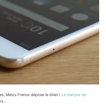
es, Meizu France dépose le bilan !
La marque de
ais…