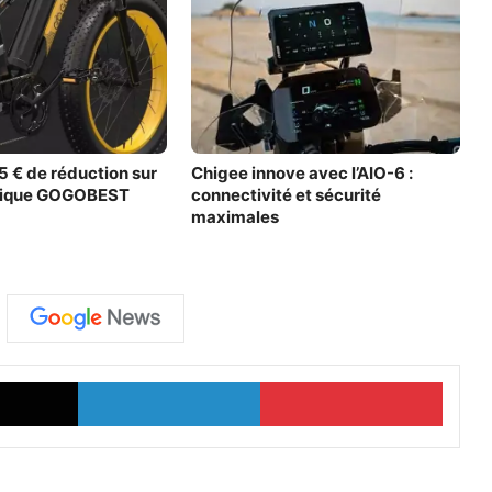
5 € de réduction sur
Chigee innove avec l’AIO-6 :
trique GOGOBEST
connectivité et sécurité
maximales
X
Linkedin
Pinterest