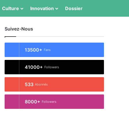
Culture
Innovation
Dossier
Switch skin
Rechercher
Suivez-Nous
13500+
Fans
41000+
Followers
533
Abonnés
8000+
Followers