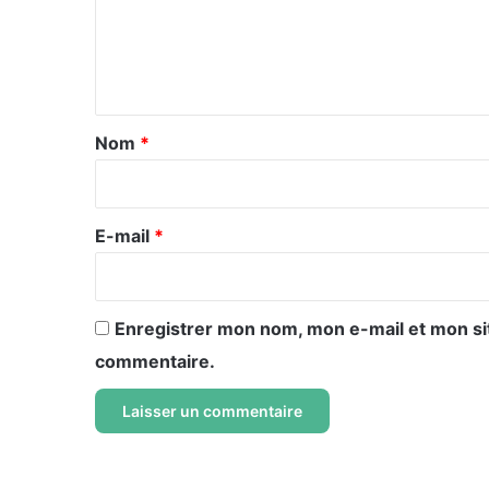
m
e
n
t
a
Nom
*
i
r
e
E-mail
*
*
Enregistrer mon nom, mon e-mail et mon si
commentaire.