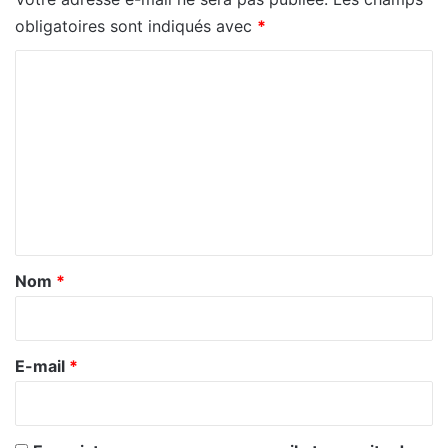
obligatoires sont indiqués avec
*
C
o
m
m
e
n
t
a
Nom
*
i
r
e
E-mail
*
*