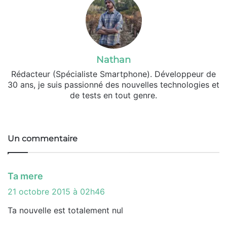
Nathan
Rédacteur (Spécialiste Smartphone). Développeur de
30 ans, je suis passionné des nouvelles technologies et
de tests en tout genre.
Fa
X
ce
bo
Un commentaire
ok
d
Ta mere
i
21 octobre 2015 à 02h46
t
Ta nouvelle est totalement nul